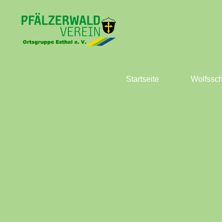
Zum
Inhalt
springen
Startseite
Wolfssch
Pfälzerwald-
Verein
Ortsgruppe
Esthal