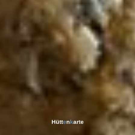
H
ü
t
t
e
n
k
a
r
t
e