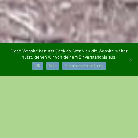
Diese Website benutzt Cookies. Wenn du die Website weiter
nutzt, gehen wir von deinem Einverständnis aus.
OK
Nein
Datenschutzerklärung
Ende April dieses Jahres bescherte uns die Natur nicht nur den
letzten Schnee, sondern richtete in Wald und Flur enorme
Schäden durch Schneebruch an. Glücklicherweise war die
Wolfsschluchthütte nicht davon betroffen. Aber den Wanderweg
durch das Breitenbachtal, war wie viele andere Wege und
Straßen im Pfälzerwald durch umgestürzte Bäume unpassierbar