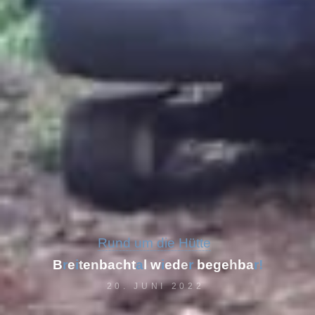
Rund um die Hütte
B
r
e
i
t
e
n
b
a
c
h
t
a
l
w
i
e
d
e
r
b
e
g
e
h
b
a
r
!
20. JUNI 2022