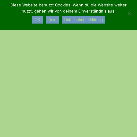
Diese Website benutzt Cookies. Wenn du die Website weiter
nutzt, gehen wir von deinem Einverständnis aus.
OK
Nein
Datenschutzerklärung
Am Samstag, den 28. Februar 2026, nahmen zwanzig
Wanderfreunde an der Nachtwanderung des
Pfälzerwaldverein
Esthal
von
Iggelbach
nach
Esthal
teil. Neben Vereinsmitgliedern
waren auch Gäste, darunter Kinder, mit dabei.
Nach der Busfahrt nach Iggelbach führte Alfred Kuhn die Gruppe
zunächst zur Quelle des Iggelbachs und anschließend über einen
steilen Anstieg zur Schutzhütte „Gebrannte Buche“. Von dort ging
es weiter hinauf auf den Bloskülbberg (570 m). Auf dem Gipfel
befindet sich ein trigonometrischer Stein aus dem Jahr 1838, von
dem aus Esthal und der
Donnersberg
gut auszumachen waren.
Über den Höhenzug in Richtung Sportplatz Iggelbach erreichten
die Wanderer nach einem kurzen Abstieg den SV Iggelbach, wo