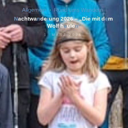
Allgemein
Rund ums Wandern
N
a
c
h
t
w
a
n
d
e
r
u
n
g
2
0
2
6
–
„
D
i
e
m
i
t
d
e
m
W
o
l
f
h
e
u
l
e
n
“
1. MÄRZ 2026