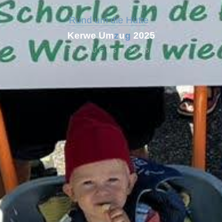
Rund um die Hütte
K
e
r
w
e
U
m
z
u
g
2
0
2
5
17. AUGUST 2025