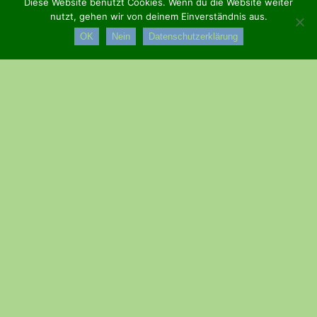
Diese Website benutzt Cookies. Wenn du die Website weiter
nutzt, gehen wir von deinem Einverständnis aus.
OK
Nein
Datenschutzerklärung
Farbenfroher Kerwe-Umzug
begeistert Esthal
18 Gruppen, jede Menge Kreativität und beste Stimmung
beim traditionellen Festumzug
Esthal, 17. August 2025
– Strahlender Spätsommer, bunte
Kostüme und ausgelassene Stimmung: Am Sonntagnachmittag
verwandelte sich die Esthaler Hauptstraße in eine lebendige
Festmeile. Der traditionelle Kerwe-Umzug lockte mit 18
ideenreichen Gruppen zahlreiche Besucherinnen und Besucher
an den Straßenrand – ein farbenfrohes Spektakel, das wieder
einmal zeigte, wie viel Herzblut in Esthal steckt.
Angeführt vom Dorfbüttel mit seiner Schelle, eröffneten die