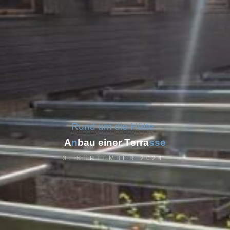
Rund um die Hütte
A
n
b
a
u
e
i
n
e
r
T
e
r
r
a
s
s
e
3. SEPTEMBER 2024